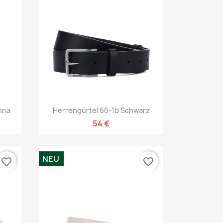
Vorschau

nna
Herrengürtel 66-1b Schwarz
54 €
NEU
favorite_border
favorite_border