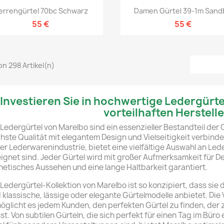
Vorschau
Vorschau


errengürtel 70bc Schwarz
Damen Gürtel 39-1m Sand
55 €
55 €
von 298 Artikel(n)
Investieren Sie in hochwertige Ledergürte
vorteilhaften Herstell
 Ledergürtel von Marelbo sind ein essenzieller Bestandteil de
hste Qualität mit elegantem Design und Vielseitigkeit verbin
der Lederwarenindustrie, bietet eine vielfältige Auswahl an Lede
ignet sind. Jeder Gürtel wird mit großer Aufmerksamkeit für De
hetisches Aussehen und eine lange Haltbarkeit garantiert.
 Ledergürtel-Kollektion von Marelbo ist so konzipiert, dass sie 
 klassische, lässige oder elegante Gürtelmodelle anbietet. Die
öglicht es jedem Kunden, den perfekten Gürtel zu finden, der
st. Von subtilen Gürteln, die sich perfekt für einen Tag im Büro e