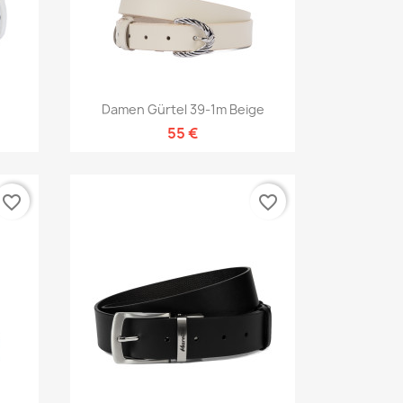
Vorschau

Damen Gürtel 39-1m Beige
55 €
favorite_border
favorite_border