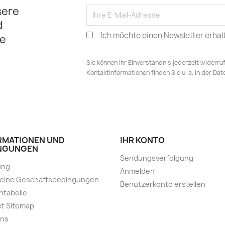
sere
d
Ich möchte einen Newsletter erhal
e
Sie können Ihr Einverständnis jederzeit widerru
Kontaktinformationen finden Sie u. a. in der Da
RMATIONEN UND
IHR KONTO
NGUNGEN
Sendungsverfolgung
ung
Anmelden
meine Geschäftsbedingungen
Benutzerkonto erstellen
ntabelle
t Sitemap
uns