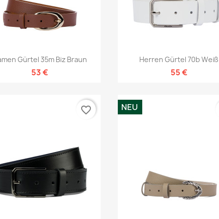
Vorschau
Vorschau


men Gürtel 35m Biz Braun
Herren Gürtel 70b Weiß
53 €
55 €
NEU
favorite_border