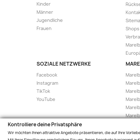
Kinder
Rücks
Männer
Kontak
Jugendliche
Sitem
Frauen
Shops
Verbra
Marelb
Europä
SOZIALE NETZWERKE
MARE
Facebook
Marel
Instagram
Marelb
TikTok
Marel
YouTube
Marelb
Marelb
Marel
Marel
Kontrolliere deine Privatsphäre
Marelbo
Wir möchten Ihnen attraktive Angebote präsentieren, die auf Ihre Vorlie
Marelb
Mit Ihrer Einwilligung ermöglichen Sie uns, Ihnen Angebote basierend auf 