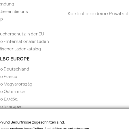
endung
tieren Sie uns
Kontrolliere deine Privatsp
ap
ucherschutz in der EU
o - Internationaler Laden
ischer Ladenkatalog
LBO EUROPE
bo Deutschland
o France
bo Magyarország
o Österreich
o Ελλάδα
bo България
bo España
 Italia
ben und Bedürfnisse zugeschnitten sind.
o Polska
einer Analyse Ihrer Online-Aktivitäten zu unterbreiten.