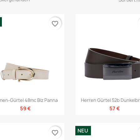
favorite_border
Vorschau
Vorschau


men-Gürtel 48mc Biz Panna
Herren Gürtel 52b Dunkelb
59 €
57 €
NEU
favorite_border