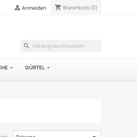
shopping_cart

Warenkorb
(0)
Anmelden
search
CHE
GÜRTEL
ach:
Relevanz