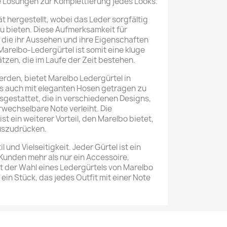
e Lösungen zur Komplettierung jedes Looks.
t hergestellt, wobei das Leder sorgfältig
u bieten. Diese Aufmerksamkeit für
r, die ihr Aussehen und ihre Eigenschaften
arelbo-Ledergürtel ist somit eine kluge
ätzen, die im Laufe der Zeit bestehen.
rden, bietet Marelbo Ledergürtel in
als auch mit eleganten Hosen getragen zu
sgestattet, die in verschiedenen Designs,
erwechselbare Note verleiht. Die
t ein weiterer Vorteil, den Marelbo bietet,
auszudrücken.
 und Vielseitigkeit. Jeder Gürtel ist ein
unden mehr als nur ein Accessoire,
t der Wahl eines Ledergürtels von Marelbo
ein Stück, das jedes Outfit mit einer Note