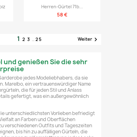
Vorschau

biz
Herren-Gürtel 71b...
58 €
1

Weiter
2
3
…
25
l und genießen Sie die sehr
erpreise
r Garderobe jedes Modeliebhabers, da sie
den. Marelbo, ein vertrauenswürdiger Name
rgürteln, die für jeden Stil und Anlass
tails gefertigt, was ein außergewöhnlich
die unterschiedlichsten Vorlieben befriedigt
 Vielfalt an Farben und Oberflächen
 zu verschiedenen Outfits und Tageszeiten
ignen, bis hin zu auffälligen Gürteln, die