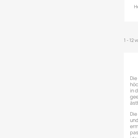
H
1 - 12 
Die
höc
in 
gee
äst
Die
und
erm
pas