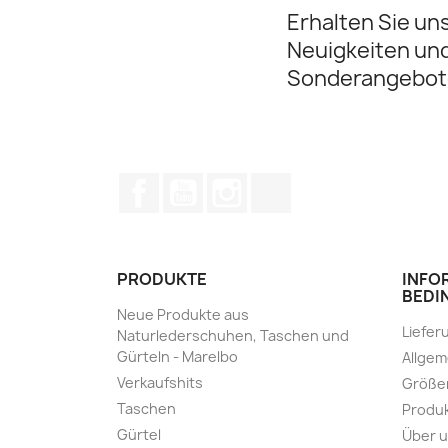
Erhalten Sie un
Neuigkeiten un
Sonderangebot
Facebook
YouTube
Instagram
TikTok
PRODUKTE
INFO
BEDI
Neue Produkte aus
Liefer
Naturlederschuhen, Taschen und
Gürteln - Marelbo
Allge
Verkaufshits
Größe
Taschen
Produk
Gürtel
Über 