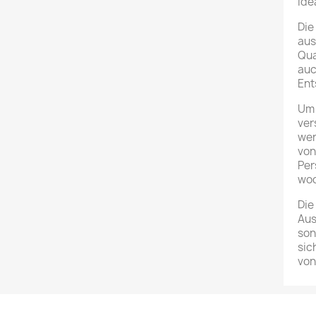
ide
Die
aus
Qua
auc
Ent
Um 
ver
wer
von
Per
wod
Die
Aus
son
sic
von