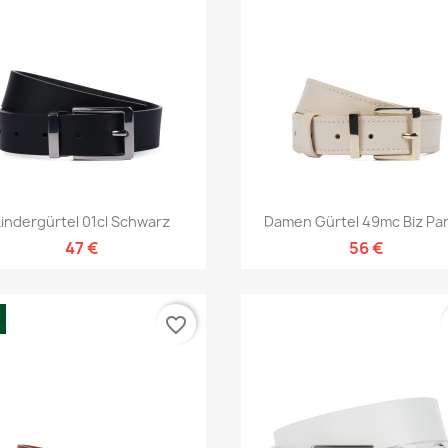
Vorschau
Vorschau


indergürtel 01cl Schwarz
Damen Gürtel 49mc Biz Pa
47 €
56 €
favorite_border