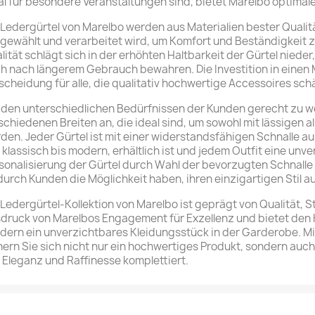
al für besondere Veranstaltungen sind, bietet Marelbo optimal
 Ledergürtel von Marelbo werden aus Materialien bester Qualitä
gewählt und verarbeitet wird, um Komfort und Beständigkeit z
lität schlägt sich in der erhöhten Haltbarkeit der Gürtel niede
h nach längerem Gebrauch bewahren. Die Investition in einen M
scheidung für alle, die qualitativ hochwertige Accessoires sch
den unterschiedlichen Bedürfnissen der Kunden gerecht zu we
schiedenen Breiten an, die ideal sind, um sowohl mit lässigen 
den. Jeder Gürtel ist mit einer widerstandsfähigen Schnalle au
 klassisch bis modern, erhältlich ist und jedem Outfit eine unv
sonalisierung der Gürtel durch Wahl der bevorzugten Schnalle is
urch Kunden die Möglichkeit haben, ihren einzigartigen Stil 
 Ledergürtel-Kollektion von Marelbo ist geprägt von Qualität, Stil
druck von Marelbos Engagement für Exzellenz und bietet den K
dern ein unverzichtbares Kleidungsstück in der Garderobe. Mi
hern Sie sich nicht nur ein hochwertiges Produkt, sondern auch 
 Eleganz und Raffinesse komplettiert.