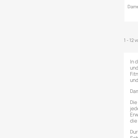
Dame
1 - 12 
In 
und
Fit
und
Dam
Die
jed
Erw
die
Dur