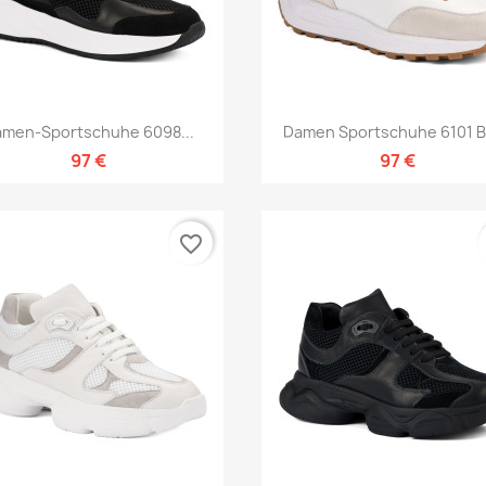
Vorschau
Vorschau


men-Sportschuhe 6098...
Damen Sportschuhe 6101 Bi
97 €
97 €
favorite_border