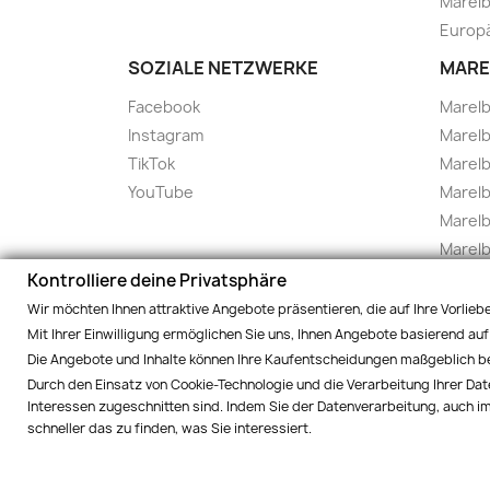
Marelb
Europä
SOZIALE NETZWERKE
MARE
Facebook
Marel
Instagram
Marelb
TikTok
Marel
YouTube
Marelb
Marelb
Marel
Marel
Kontrolliere deine Privatsphäre
Marelbo
Wir möchten Ihnen attraktive Angebote präsentieren, die auf Ihre Vorlie
Marelb
Mit Ihrer Einwilligung ermöglichen Sie uns, Ihnen Angebote basierend auf 
Die Angebote und Inhalte können Ihre Kaufentscheidungen maßgeblich bee
Marel
Durch den Einsatz von Cookie-Technologie und die Verarbeitung Ihrer Dat
Marelb
Interessen zugeschnitten sind. Indem Sie der Datenverarbeitung, auch im
schneller das zu finden, was Sie interessiert.