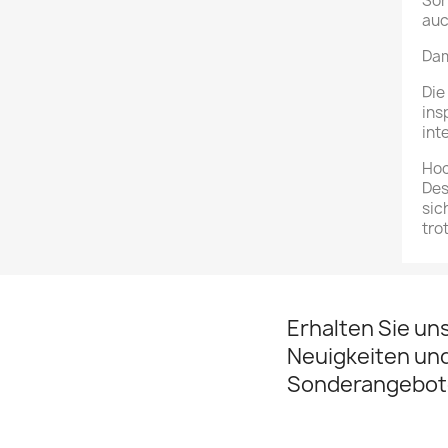
Soh
auc
Dam
Die
ins
int
Hoc
Des
sic
tro
Erhalten Sie un
Neuigkeiten un
Sonderangebot