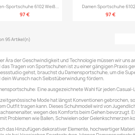
Vorschau
Vorschau


n-Sportschuhe 6102 Weiß...
Damen Sportschuhe 6102.
97 €
97 €
von 95 Artikel(n)
der Ära der Geschwindigkeit und Technologie müssen wir uns a
 das Tragen von Sportschuhen ist zu einer gängigen Praxis ge
nessstudio gehst, brauchst du Damensportschuhe, um die Superh
 dein Wunsch nach Selbstüberwindung fördern.
ensportschuhe: Eine ausgezeichnete Wahl für jeden Casual-
 zeitgenössische Mode hat längst Konventionen gebrochen, s
em Outfit tragen kann. Dieses Schuhmodell wird von Jugendlich
achsenenalter, wegen des Komforts beim Gehen bevorzugt. Es 
 mit Problemen wie Ballen, Schwielen oder Gelenkschmerzen kon
ch das Hinzufügen dekorativer Elemente, hochwertiger Materia