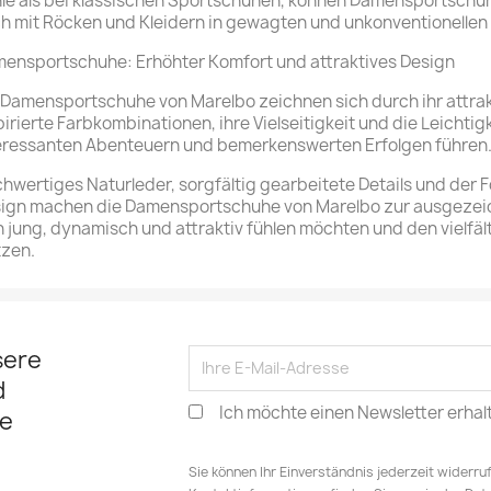
le als bei klassischen Sportschuhen, können Damensportschuhe
h mit Röcken und Kleidern in gewagten und unkonventionelle
ensportschuhe: Erhöhter Komfort und attraktives Design
 Damensportschuhe von Marelbo zeichnen sich durch ihr attrak
pirierte Farbkombinationen, ihre Vielseitigkeit und die Leichtigk
eressanten Abenteuern und bemerkenswerten Erfolgen führen
hwertiges Naturleder, sorgfältig gearbeitete Details und der
ign machen die Damensportschuhe von Marelbo zur ausgezeich
h jung, dynamisch und attraktiv fühlen möchten und den vielfä
tzen.
sere
d
Ich möchte einen Newsletter erhal
e
Sie können Ihr Einverständnis jederzeit widerru