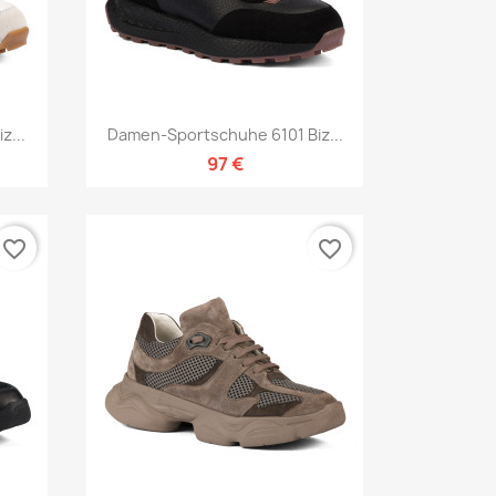
Vorschau

z...
Damen-Sportschuhe 6101 Biz...
97 €
favorite_border
favorite_border