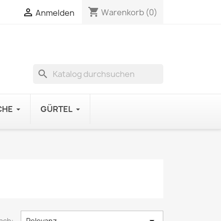
shopping_cart

Warenkorb
(0)
Anmelden
search
CHE
GÜRTEL
ach:
Relevanz