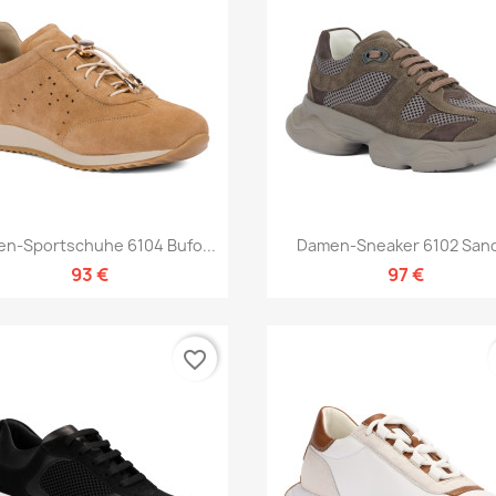
Vorschau
Vorschau


n-Sportschuhe 6104 Bufo...
Damen-Sneaker 6102 Sand
93 €
97 €
favorite_border