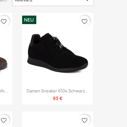

NEU
favorite_border
favorite_border
Vorschau

o...
Damen Sneaker 6104 Schwarz...
93 €
favorite_border
favorite_border