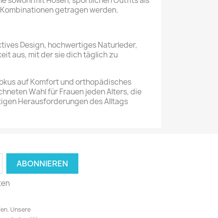
 sowohl mit Hosen, sportlichen Outfits als
n Kombinationen getragen werden.
tives Design, hochwertiges Naturleder,
eit aus, mit der sie dich täglich zu
.
 Fokus auf Komfort und orthopädisches
neten Wahl für Frauen jeden Alters, die
ltigen Herausforderungen des Alltags
ten
fen. Unsere