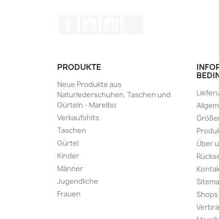
Facebook
YouTube
Instagram
TikTok
PRODUKTE
INFO
BEDI
Neue Produkte aus
Liefer
Naturlederschuhen, Taschen und
Gürteln - Marelbo
Allge
Verkaufshits
Größe
Taschen
Produk
Gürtel
Über 
Kinder
Rücks
Männer
Kontak
Jugendliche
Sitem
Frauen
Shops
Verbra