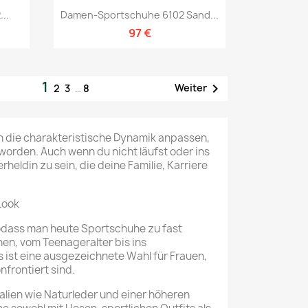
Vorschau

..
Damen-Sportschuhe 6102 Sand...
97 €
1

Weiter
2
3
…
8
n die charakteristische Dynamik anpassen,
worden. Auch wenn du nicht läufst oder ins
eldin zu sein, die deine Familie, Karriere
Look
odass man heute Sportschuhe zu fast
en, vom Teenageralter bis ins
ist eine ausgezeichnete Wahl für Frauen,
frontiert sind.
lien wie Naturleder und einer höheren