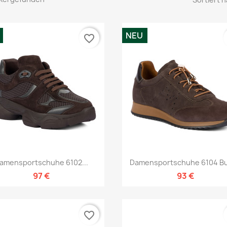
NEU
favorite_border
Vorschau
Vorschau


amensportschuhe 6102...
Damensportschuhe 6104 Buf
97 €
93 €
favorite_border