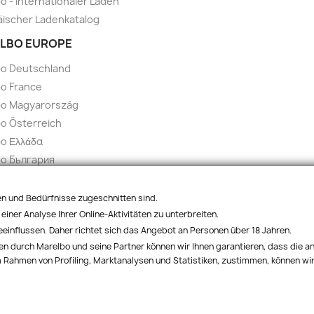
o - Internationaler Laden
ischer Ladenkatalog
LBO EUROPE
bo Deutschland
o France
bo Magyarország
o Österreich
o Ελλάδα
bo България
bo España
 Italia
ben und Bedürfnisse zugeschnitten sind.
o Polska
einer Analyse Ihrer Online-Aktivitäten zu unterbreiten.
influssen. Daher richtet sich das Angebot an Personen über 18 Jahren.
bo Czech
en durch Marelbo und seine Partner können wir Ihnen garantieren, dass die a
o Slovakia
 Rahmen von Profiling, Marktanalysen und Statistiken, zustimmen, können wir
© 2026 - Marelbo™