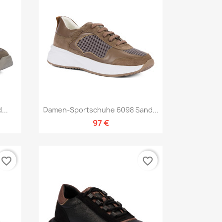
Vorschau

...
Damen-Sportschuhe 6098 Sand...
97 €
favorite_border
favorite_border