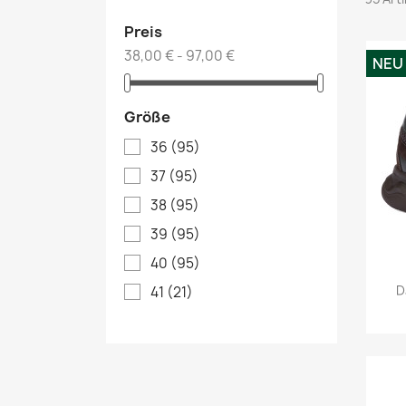
Preis
38,00 € - 97,00 €
NEU
Größe
36
(95)
37
(95)
38
(95)
39
(95)
40
(95)
D
41
(21)