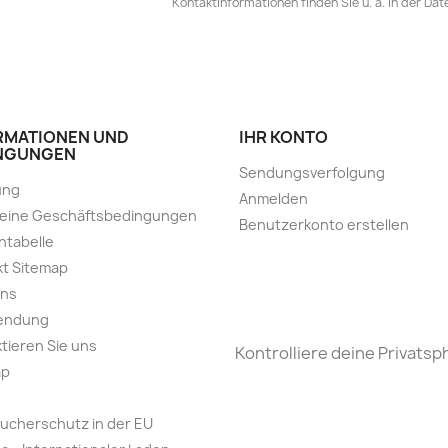
Kontaktinformationen finden Sie u. a. in der Da
RMATIONEN UND
IHR KONTO
NGUNGEN
Sendungsverfolgung
ung
Anmelden
meine Geschäftsbedingungen
Benutzerkonto erstellen
ntabelle
t Sitemap
uns
endung
tieren Sie uns
Kontrolliere deine Privatsp
ap
ucherschutz in der EU