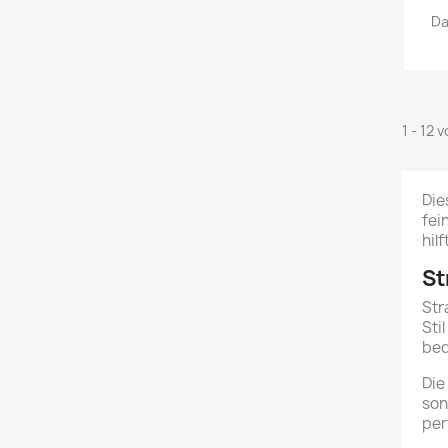
Da
1 - 12 
Die
fei
hil
St
Str
Sti
beq
Die
son
per