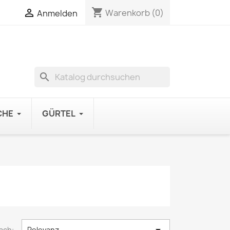
shopping_cart

Warenkorb
(0)
Anmelden
search
CHE
GÜRTEL
ach:
Relevanz