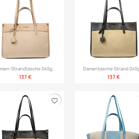
Vorschau
Vorschau


men-Strandtasche 045g...
Damentasche Strand 045g
137 €
137 €
favorite_border