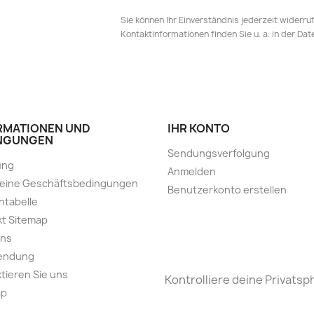
Sie können Ihr Einverständnis jederzeit widerru
Kontaktinformationen finden Sie u. a. in der Da
RMATIONEN UND
IHR KONTO
NGUNGEN
Sendungsverfolgung
ung
Anmelden
meine Geschäftsbedingungen
Benutzerkonto erstellen
ntabelle
t Sitemap
uns
endung
tieren Sie uns
Kontrolliere deine Privatsp
ap