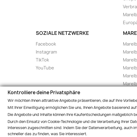
Verbra
Marelb
Europä
SOZIALE NETZWERKE
MARE
Facebook
Marel
Instagram
Marelb
TikTok
Marel
YouTube
Marelb
Marelb
Marel
Marel
Kontrolliere deine Privatsphäre
Marelbo
Wir möchten Ihnen attraktive Angebote präsentieren, die auf Ihre Vorlie
Marelb
Mit Ihrer Einwilligung ermöglichen Sie uns, Ihnen Angebote basierend auf 
Die Angebote und Inhalte können Ihre Kaufentscheidungen maßgeblich bee
Marel
Durch den Einsatz von Cookie-Technologie und die Verarbeitung Ihrer Dat
Marelb
Interessen zugeschnitten sind. Indem Sie der Datenverarbeitung, auch im
schneller das zu finden, was Sie interessiert.