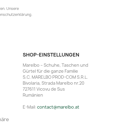
fen. Unsere
tenschutzerklärung.
SHOP-EINSTELLUNGEN
Marelbo – Schuhe, Taschen und
Gürtel für die ganze Familie
S.C. MARELBO PROD-COM S.R.L.
Bivolaria, Strada Marelbo nr.20
727611 Vicovu de Sus
Rumänien
E-Mail:
contact@marelbo.at
häre