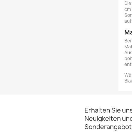
Die
cm 
Son
auf
Ma
Bei
Mat
Aus
bei
ent
Wäh
Bla
Erhalten Sie un
Neuigkeiten un
Sonderangebot