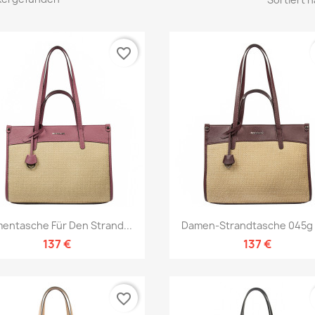
favorite_border
Vorschau
Vorschau


entasche Für Den Strand...
Damen-Strandtasche 045g 0
137 €
137 €
favorite_border