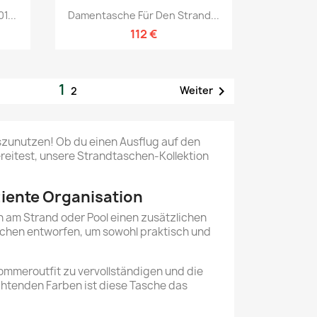
Vorschau

1...
Damentasche Für Den Strand...
112 €
1

Weiter
2
szunutzen! Ob du einen Ausflug auf den
reitest, unsere Strandtaschen-Kollektion
iente Organisation
n am Strand oder Pool einen zusätzlichen
aschen entworfen, um sowohl praktisch und
ommeroutfit zu vervollständigen und die
chtenden Farben ist diese Tasche das