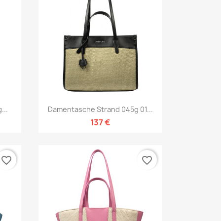
Vorschau

...
Damentasche Strand 045g 01...
137 €
favorite_border
favorite_border