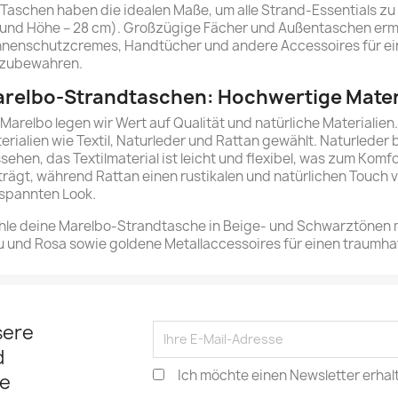
 Taschen haben die idealen Maße, um alle Strand-Essentials zu 
und Höhe – 28 cm). Großzügige Fächer und Außentaschen ermög
nenschutzcremes, Handtücher und andere Accessoires für ein
zubewahren.
relbo-Strandtaschen: Hochwertige Mater
 Marelbo legen wir Wert auf Qualität und natürliche Materialie
erialien wie Textil, Naturleder und Rattan gewählt. Naturleder 
sehen, das Textilmaterial ist leicht und flexibel, was zum Komfo
trägt, während Rattan einen rustikalen und natürlichen Touch v
spannten Look.
le deine Marelbo-Strandtasche in Beige- und Schwarztönen 
u und Rosa sowie goldene Metallaccessoires für einen traumha
sere
d
Ich möchte einen Newsletter erhal
e