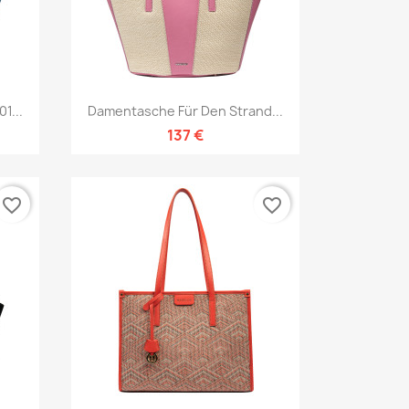
Vorschau

1...
Damentasche Für Den Strand...
137 €
favorite_border
favorite_border