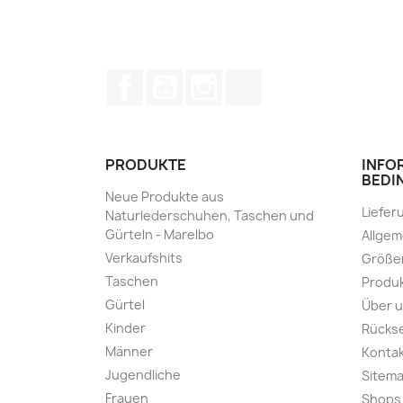
Facebook
YouTube
Instagram
TikTok
PRODUKTE
INFO
BEDI
Neue Produkte aus
Liefer
Naturlederschuhen, Taschen und
Gürteln - Marelbo
Allge
Verkaufshits
Größe
Taschen
Produk
Gürtel
Über 
Kinder
Rücks
Männer
Kontak
Jugendliche
Sitem
Frauen
Shops