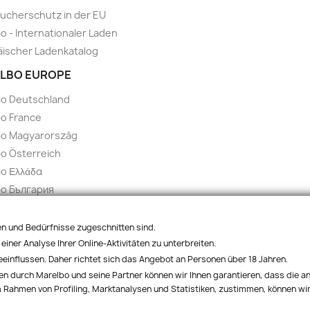
ucherschutz in der EU
o - Internationaler Laden
ischer Ladenkatalog
LBO EUROPE
bo Deutschland
o France
bo Magyarország
o Österreich
o Ελλάδα
bo България
bo España
 Italia
ben und Bedürfnisse zugeschnitten sind.
o Polska
einer Analyse Ihrer Online-Aktivitäten zu unterbreiten.
influssen. Daher richtet sich das Angebot an Personen über 18 Jahren.
bo Czech
en durch Marelbo und seine Partner können wir Ihnen garantieren, dass die a
o Slovakia
 Rahmen von Profiling, Marktanalysen und Statistiken, zustimmen, können wir
© 2026 - Marelbo™