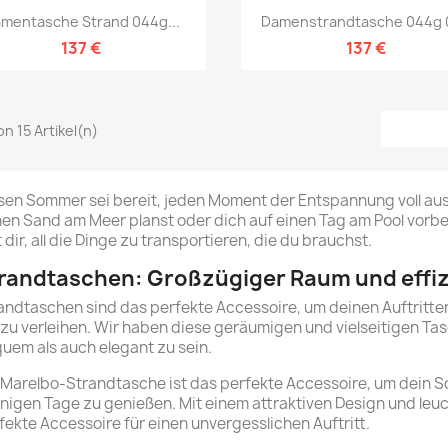
Vorschau
Vorschau


mentasche Strand 044g...
Damenstrandtasche 044g 0
137 €
137 €
von 15 Artikel(n)
sen Sommer sei bereit, jeden Moment der Entspannung voll au
nen Sand am Meer planst oder dich auf einen Tag am Pool vorbe
ft dir, all die Dinge zu transportieren, die du brauchst.
randtaschen: Großzügiger Raum und effiz
andtaschen sind das perfekte Accessoire, um deinen Auftritte
l zu verleihen. Wir haben diese geräumigen und vielseitigen T
uem als auch elegant zu sein.
 Marelbo-Strandtasche ist das perfekte Accessoire, um dein S
nigen Tage zu genießen. Mit einem attraktiven Design und leu
fekte Accessoire für einen unvergesslichen Auftritt.