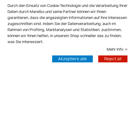
MARELBO EUROPE

Durch den Einsatz von Cookie-Technologie und die Verarbeitung Ihrer
Daten durch Marelbo und seine Partner können wir Ihnen
IHR KONTO

garantieren, dass die angezeigten Informationen auf Ihre Interessen
zugeschnitten sind. Indem Sie der Datenverarbeitung, auch im
Rahmen von Profiling, Marktanalysen und Statistiken, zustimmen,
SHOP-EINSTELLUNGEN
keyboard_arrow_down
können wir Ihnen helfen, in unserem Shop schneller das zu finden,
was Sie interessiert.
Kontrolliere deine Privatsphäre
Mehr Info
© 2026 - Marelbo™
Akzeptiere alle
Reject all