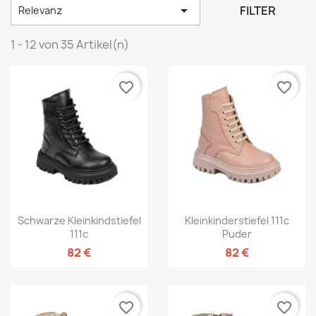

FILTER
Relevanz
1 - 12 von 35 Artikel(n)
favorite_border
favorite_border
Schwarze Kleinkindstiefel
Kleinkinderstiefel 111c
111c
Puder
82 €
82 €
favorite_border
favorite_border