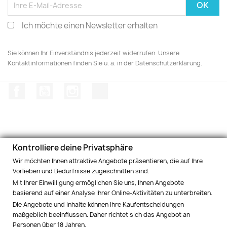
Ich möchte einen Newsletter erhalten
Sie können Ihr Einverständnis jederzeit widerrufen. Unsere
Kontaktinformationen finden Sie u. a. in der Datenschutzerklärung.
Facebook
YouTube
Instagram
TikTok
Kontrolliere deine Privatsphäre
PRODUKTE

Wir möchten Ihnen attraktive Angebote präsentieren, die auf Ihre
Vorlieben und Bedürfnisse zugeschnitten sind.
INFORMATIONEN UND BEDINGUNGEN

Mit Ihrer Einwilligung ermöglichen Sie uns, Ihnen Angebote
basierend auf einer Analyse Ihrer Online-Aktivitäten zu unterbreiten.
SOZIALE NETZWERKE

Die Angebote und Inhalte können Ihre Kaufentscheidungen
maßgeblich beeinflussen. Daher richtet sich das Angebot an
Personen über 18 Jahren.