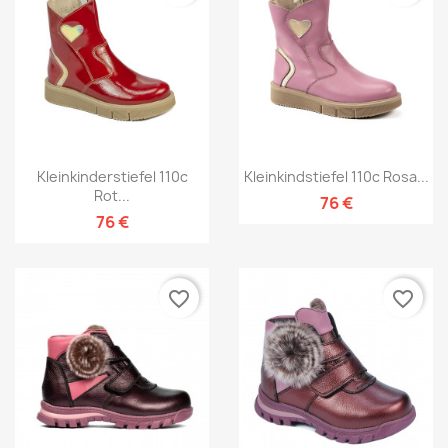
Kleinkinderstiefel 110c
Kleinkindstiefel 110c Rosa...
Rot...
76 €
76 €
favorite_border
favorite_border