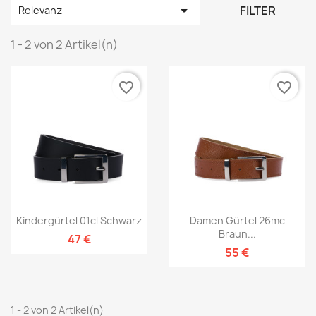

FILTER
Relevanz
1 - 2 von 2 Artikel(n)
favorite_border
favorite_border
Kindergürtel 01cl Schwarz
Damen Gürtel 26mc
Braun...
47 €
55 €
1 - 2 von 2 Artikel(n)