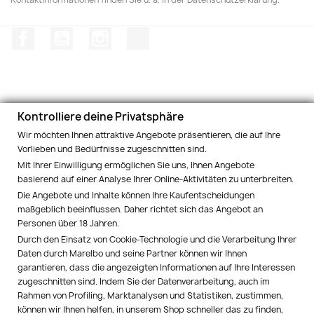
Facebook
YouTube
Instagram
TikTok
Kontrolliere deine Privatsphäre
PRODUKTE

Wir möchten Ihnen attraktive Angebote präsentieren, die auf Ihre
Vorlieben und Bedürfnisse zugeschnitten sind.
INFORMATIONEN UND BEDINGUNGEN

Mit Ihrer Einwilligung ermöglichen Sie uns, Ihnen Angebote
basierend auf einer Analyse Ihrer Online-Aktivitäten zu unterbreiten.
SOZIALE NETZWERKE

Die Angebote und Inhalte können Ihre Kaufentscheidungen
maßgeblich beeinflussen. Daher richtet sich das Angebot an
Personen über 18 Jahren.
MARELBO EUROPE

Durch den Einsatz von Cookie-Technologie und die Verarbeitung Ihrer
Daten durch Marelbo und seine Partner können wir Ihnen
IHR KONTO

garantieren, dass die angezeigten Informationen auf Ihre Interessen
zugeschnitten sind. Indem Sie der Datenverarbeitung, auch im
Rahmen von Profiling, Marktanalysen und Statistiken, zustimmen,
SHOP-EINSTELLUNGEN
keyboard_arrow_down
können wir Ihnen helfen, in unserem Shop schneller das zu finden,