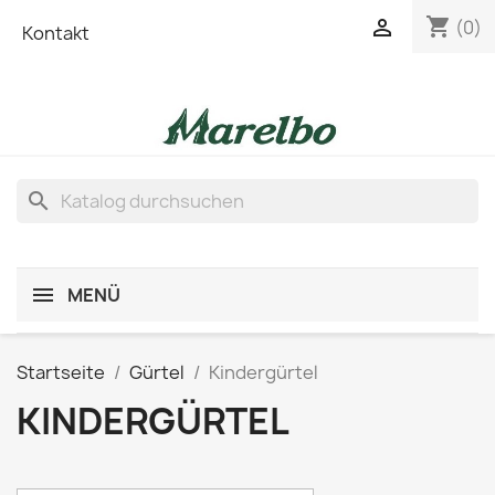
shopping_cart

(0)
Kontakt
search
MENÜ
Startseite
Gürtel
Kindergürtel
KINDERGÜRTEL