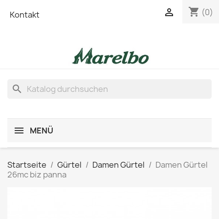
shopping_cart

(0)
Kontakt
search
MENÜ
Startseite
Gürtel
Damen Gürtel
Damen Gürtel
26mc biz panna