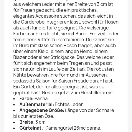
aus weichem Leder mit einer Breite von 3 cm ist
für Frauen gedacht, die ein praktisches,
elegantes Accessoire suchen, das sich leicht in
die Garderobe integrieren lässt, sowohl für Hosen
als auch für die Taille geeignet. Die vielseitige
Farbe macht es leicht, sie mit Büro-, Freizeit- oder
femininen Outfits zu kombinieren. Du kannst sie
im Büro mit klassischen Hosen tragen, aber auch
über einem Kleid, einem langen Hemd, einem
Blazer oder einer Strickjacke. Das weiche Leder
fühlt sich angenehm beim Tragen an und passt
sich natürlich im Laufe der Zeit an. Die robusten
Nähte bewahren ihre Form und ihr Aussehen,
sodass du Saison für Saison Freude daran hast.
Ein Gürtel, der für alles geeignet ist, was du
geplant hast. Bestelle jetzt zum Herstellerpreis!
Farbe:
Panna.
Außenmaterial:
Echtes Leder.
Angegebene Größe:
Länge von der Schnalle
bis zur letzten Öse.
Breite:
3 cm.
Gürtelnat.:
Damengürtel 26mc panna.