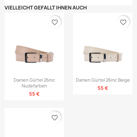
VIELLEICHT GEFÄLLT IHNEN AUCH
favorite_border
favorite_border
Damen Gürtel 26mc
Damen Gürtel 26mc Beige
Nudefarben
55 €
55 €
favorite_border