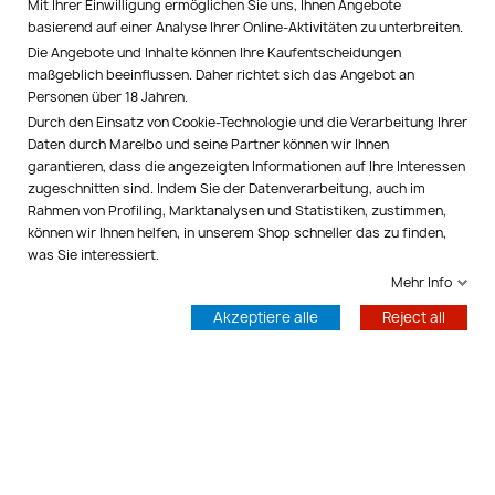
Mit Ihrer Einwilligung ermöglichen Sie uns, Ihnen Angebote
basierend auf einer Analyse Ihrer Online-Aktivitäten zu unterbreiten.
SOZIALE NETZWERKE

Die Angebote und Inhalte können Ihre Kaufentscheidungen
maßgeblich beeinflussen. Daher richtet sich das Angebot an
Personen über 18 Jahren.
MARELBO EUROPE

Durch den Einsatz von Cookie-Technologie und die Verarbeitung Ihrer
Daten durch Marelbo und seine Partner können wir Ihnen
IHR KONTO

garantieren, dass die angezeigten Informationen auf Ihre Interessen
zugeschnitten sind. Indem Sie der Datenverarbeitung, auch im
Rahmen von Profiling, Marktanalysen und Statistiken, zustimmen,
SHOP-EINSTELLUNGEN
keyboard_arrow_down
können wir Ihnen helfen, in unserem Shop schneller das zu finden,
was Sie interessiert.
Kontrolliere deine Privatsphäre
Mehr Info
© 2026 - Marelbo™
Akzeptiere alle
Reject all