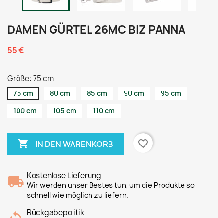
DAMEN GÜRTEL 26MC BIZ PANNA
55 €
Größe: 75 cm
75 cm
80 cm
85 cm
90 cm
95 cm
100 cm
105 cm
110 cm

favorite_border
IN DEN WARENKORB
Kostenlose Lieferung
Wir werden unser Bestes tun, um die Produkte so
schnell wie möglich zu liefern.
Rückgabepolitik