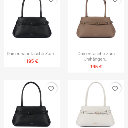
Damenhandtasche Zum...
Damentasche Zum
Umhängen...
195 €
195 €
favorite_border
favorite_border