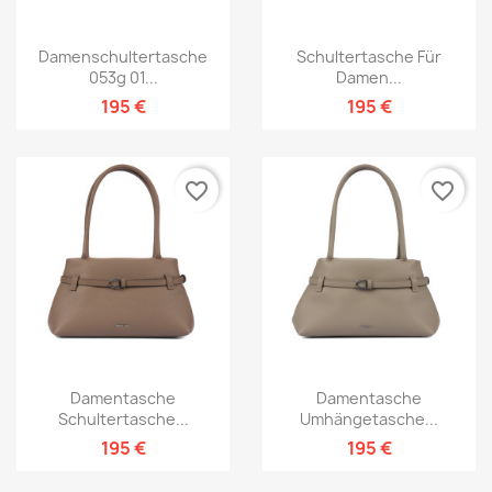
Damenschultertasche
Schultertasche Für
053g 01...
Damen...
195 €
195 €
favorite_border
favorite_border
Damentasche
Damentasche
Schultertasche...
Umhängetasche...
195 €
195 €