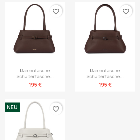
favorite_border
favorite_border
Damentasche
Damentasche
Schultertasche...
Schultertasche...
195 €
195 €
NEU
favorite_border