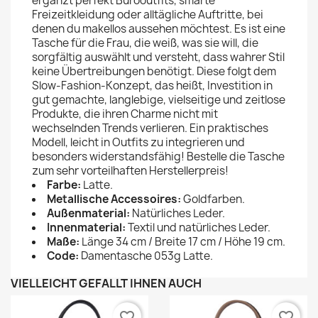
ergänzt perfekt Bürooutfits, smarte
Freizeitkleidung oder alltägliche Auftritte, bei
denen du makellos aussehen möchtest. Es ist eine
Tasche für die Frau, die weiß, was sie will, die
sorgfältig auswählt und versteht, dass wahrer Stil
keine Übertreibungen benötigt. Diese folgt dem
Slow-Fashion-Konzept, das heißt, Investition in
gut gemachte, langlebige, vielseitige und zeitlose
Produkte, die ihren Charme nicht mit
wechselnden Trends verlieren. Ein praktisches
Modell, leicht in Outfits zu integrieren und
besonders widerstandsfähig! Bestelle die Tasche
zum sehr vorteilhaften Herstellerpreis!
Farbe:
Latte.
Metallische Accessoires:
Goldfarben.
Außenmaterial:
Natürliches Leder.
Innenmaterial:
Textil und natürliches Leder.
Maße:
Länge 34 cm / Breite 17 cm / Höhe 19 cm.
Code:
Damentasche 053g Latte.
VIELLEICHT GEFÄLLT IHNEN AUCH
favorite_border
favorite_border