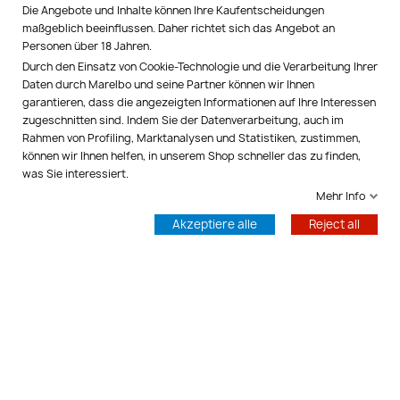
SOZIALE NETZWERKE

Die Angebote und Inhalte können Ihre Kaufentscheidungen
maßgeblich beeinflussen. Daher richtet sich das Angebot an
Personen über 18 Jahren.
MARELBO EUROPE

Durch den Einsatz von Cookie-Technologie und die Verarbeitung Ihrer
Daten durch Marelbo und seine Partner können wir Ihnen
IHR KONTO

garantieren, dass die angezeigten Informationen auf Ihre Interessen
zugeschnitten sind. Indem Sie der Datenverarbeitung, auch im
Rahmen von Profiling, Marktanalysen und Statistiken, zustimmen,
SHOP-EINSTELLUNGEN
keyboard_arrow_down
können wir Ihnen helfen, in unserem Shop schneller das zu finden,
was Sie interessiert.
Kontrolliere deine Privatsphäre
Mehr Info
© 2026 - Marelbo™
Akzeptiere alle
Reject all