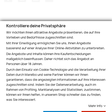
Kontrolliere deine Privatsphäre
PRODUKTE

Wir möchten Ihnen attraktive Angebote präsentieren, die auf Ihre
Vorlieben und Bedürfnisse zugeschnitten sind.
INFORMATIONEN UND BEDINGUNGEN

Mit Ihrer Einwilligung ermöglichen Sie uns, Ihnen Angebote
basierend auf einer Analyse Ihrer Online-Aktivitäten zu unterbreiten.
SOZIALE NETZWERKE

Die Angebote und Inhalte können Ihre Kaufentscheidungen
maßgeblich beeinflussen. Daher richtet sich das Angebot an
Personen über 18 Jahren.
MARELBO EUROPE

Durch den Einsatz von Cookie-Technologie und die Verarbeitung Ihrer
Daten durch Marelbo und seine Partner können wir Ihnen
IHR KONTO

garantieren, dass die angezeigten Informationen auf Ihre Interessen
zugeschnitten sind. Indem Sie der Datenverarbeitung, auch im
Rahmen von Profiling, Marktanalysen und Statistiken, zustimmen,
SHOP-EINSTELLUNGEN
keyboard_arrow_down
können wir Ihnen helfen, in unserem Shop schneller das zu finden,
was Sie interessiert.
Kontrolliere deine Privatsphäre
Mehr Info