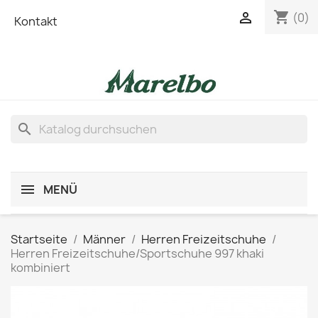
shopping_cart

(0)
Kontakt
search
MENÜ
Startseite
Männer
Herren Freizeitschuhe
Herren Freizeitschuhe/Sportschuhe 997 khaki
kombiniert