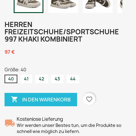
HERREN
FREIZEITSCHUHE/SPORTSCHUHE
997 KHAKI KOMBINIERT
97 €
Größe: 40
40
41
42
43
44

favorite_border
IN DEN WARENKORB
Kostenlose Lieferung
Wir werden unser Bestes tun, um die Produkte so
schnell wie möglich zu liefern.