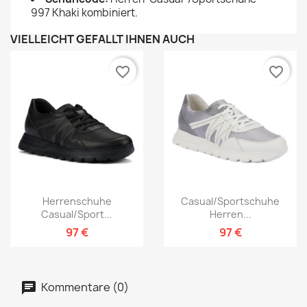
997 Khaki kombiniert.
VIELLEICHT GEFÄLLT IHNEN AUCH
favorite_border
favorite_border
Herrenschuhe
Casual/Sportschuhe
Casual/sport...
Herren...
97 €
97 €
Kommentare (0)